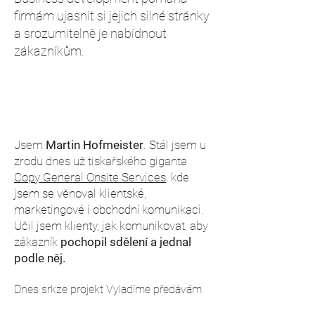
firmám ujasnit si jejich silné stránky
a srozumitelně je nabídnout
zákazníkům.
Jsem
Martin Hofmeister
. Stál jsem u
zrodu dnes už tiskařského giganta
Copy General Onsite Services
, kde
jsem se věnoval klientské,
marketingové i obchodní komunikaci.
Učil jsem klienty, jak komunikovat, aby
zákazník
pochopil sdělení a jednal
podle něj.
Dnes srkze projekt Vyladíme předávám
zkušenosti dál. Vytváříme firmám