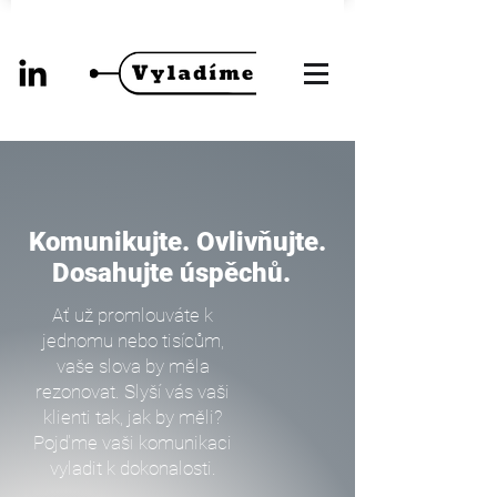
Komunikujte. Ovlivňujte.
Dosahujte úspěchů.
Ať už promlouváte k
jednomu nebo tisícům,
vaše slova by měla
rezonovat. Slyší vás vaši
klienti tak, jak by měli?
Pojďme vaši komunikaci
vyladit k dokonalosti.