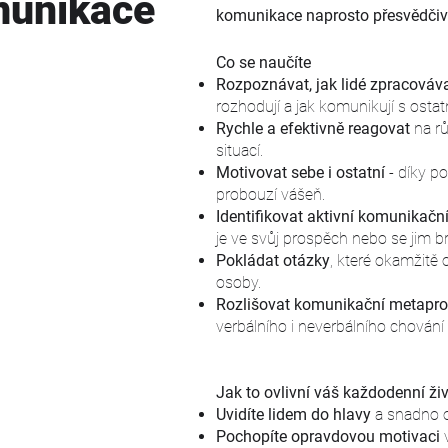
unikace
komunikace naprosto přesvědči
Co se naučíte
Rozpoznávat, jak lidé zpracováv
rozhodují a jak komunikují s ostat
Rychle a efektivně reagovat
na r
situací.
Motivovat sebe i ostatní
- díky po
probouzí vášeň.
Identifikovat aktivní komunikační 
je ve svůj prospěch nebo se jim br
Pokládat otázky
, které okamžitě 
osoby.
Rozlišovat komunikační metapr
verbálního i neverbálního chování 
Jak to ovlivní váš každodenní ži
​​Uvidíte lidem do hlavy
a snadno o
Pochopíte opravdovou motivaci