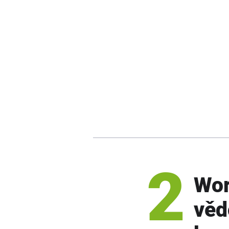
2
Wo
vě