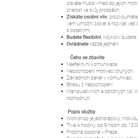
získáte hlubší vhled do jejich moti
znalost ve svůj prospěch.
Získáte osobní vliv
: prozkoumáte 
vám umožní získat a rozvíjet váš 
s ostatními.
Budete flexibilní
, kdykoliv budete
Ovládnete
každé jednání.
Čeho se zbavíte
Neefektivní komunikace.
Nepochopení motivací druhých.
Základních bariér v komunikaci.
Stresu z nepochopení.
Manipulativních a obtížných lidí, kt
rozhodnutí.
Popis služby
Workshop je jednorázový, individuá
Trvá 4 hodiny, od 9 hodin do 13:0
Probíhá osobně v Praze.