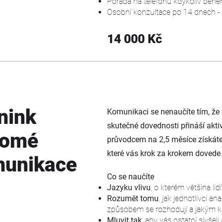
Porada na telefonu kdykoliv během
Osobní konzultace po 14 dnech -
14 000 Kč
nink
Komunikaci se nenaučíte tím, že o
skutečné dovednosti přináší akti
domé
průvodcem na 2,5 měsíce získáte 
které vás krok za krokem dovede 
unikace
Co se naučíte
Jazyku vlivu
, o kterém většina lid
Rozumět tomu
, jak jednotlivci an
způsobem se rozhodují a jakým k
Mluvit tak
, aby vás ostatní slyšel