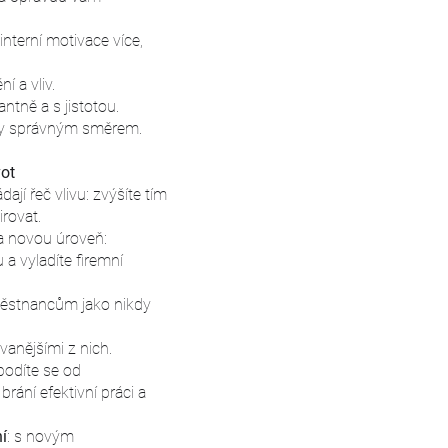
 interní motivace více,
í a vliv.
ntně a s jistotou.
dy správným směrem.
vot
ádají řeč vlivu: zvýšíte tím
rovat.
a novou úroveň:
 vyladíte firemní
ěstnancům jako nikdy
vanějšími z nich.
bodíte se od
rání efektivní práci a
í
: s novým