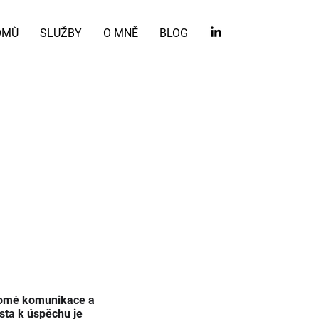
OMŮ
SLUŽBY
O MNĚ
BLOG
ědomé komunikace a
sta k úspěchu je