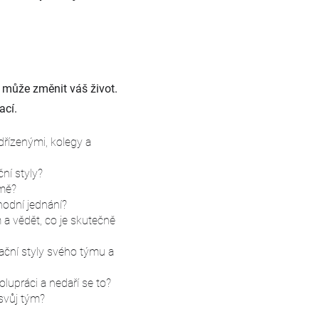
 může změnit váš život.
ací.
řízenými, kolegy a
ní styly?
rmě?
hodní jednání?
 vědět, co je skutečně
ační styly svého týmu a
lupráci a nedaří se to?
 svůj tým?