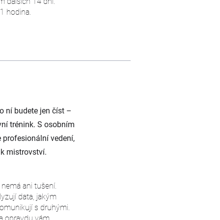
 dalších 14 dní.
 1 hodina.
 ní budete jen číst –
vní trénink. S osobním
profesionální vedení,
k mistrovství.
í nemá ani tušení.
alyzují data, jakým
omunikují s druhými.
i a opravdu vám