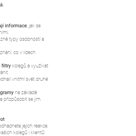
vá.
ají informace
, jak se
ními.
ůzné typy osobností a
znání, co v lidech
filtry
kolegů a využívat
ánit.
odhalí vnitřní svět druhé
ogramy
na základě
a přizpůsobit se jim.
vot
dhadnete jejich reakce.
vašich kolegů i klientů: