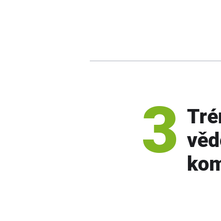
3
Tré
vě
kom