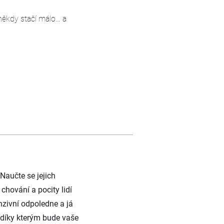
e někdy stačí málo… a
Naučte se jejich
chování a pocity lidí
nzivní odpoledne a já
 díky kterým bude vaše