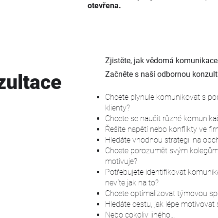
otevřena.
Zjistěte, jak vědomá komunikace
Začněte s naší odbornou konzult
zultace
Chcete plynule komunikovat s pod
klienty?
Chcete se naučit různé komunikač
Řešíte napětí nebo konflikty ve fi
Hledáte vhodnou strategii na obc
Chcete porozumět svým kolegům a
motivuje?
Potřebujete identifikovat komunik
nevíte jak na to?
Chcete optimalizovat týmovou spo
Hledáte cestu, jak lépe motivovat
Nebo cokoliv jiného…