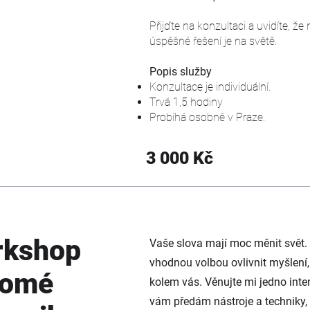
Přijďte na konzultaci a uvidíte, ž
úspěšné řešení je na světě.
Popis služby
Konzultace je individuální.
Trvá 1,5 hodiny
Probíhá osobně v Praze.
3 000 Kč
rkshop
Vaše slova mají moc měnit svět. 
vhodnou volbou ovlivnit myšlení, 
domé
kolem vás. Věnujte mi jedno inte
vám předám nástroje a techniky,