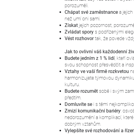
porozuměli.
Chápat své zaměstnance
a jejich
než umí oni sami.
Získat
jejich pozornost, porozuměn
Zvládat spory
s podřízenými elega
Vést rozhovor
tak, že povede vž
Jak to ovlivní váš každodenní ži
Budete jedním z 1 % lidí
,
kteří ovl
svou schopnost přesvědčit a inspi
Vztahy ve vaší firmě rozkvetou
n
harmonizujete týmovou dynamiku a
kulturu.
Budete rozumět
sobě i svým zam
předtím.
Domluvíte se
i s těmi nejkompliko
Zmizí komunikační bariéry
: osvo
nedorozumění a komplikací, které b
dobrým vztahům.
Vylepšíte své rozhodování a řízen