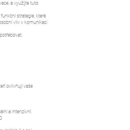
vace, a využijte tuto
funkční strategie, které
osobní vliv v komunikaci
 potřebovat.
eří ovlivňují vaše
lní a intenzivní.
0