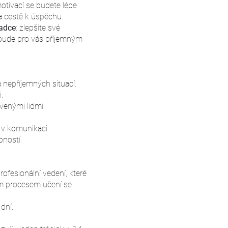
tivací se budete lépe
na cestě k úspěchu.
ladce
: zlepšíte své
 bude pro vás příjemným
 nepříjemných situací.
.
venými lidmi.
 v komunikaci.
ností.
ofesionální vedení, které
m procesem učení se
dní.