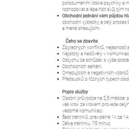
porozuměním lidské psychiky a mo
rozhodovat a lépe řídit svůj tým 
Obchodní jednání vám půjdou h
obchodní výsledky a celý proces
a méně stresujícím.
Čeho se zbavíte
Zbytečných konfliktů, nejasností a
Nejistoty a nedůvěry v komunikaci
Ostychu ze schůzek s výše posta
Obchodních selhání.
Omezujících a negativních vzorců
Předsudků o různých typech osob
Popis služby
Osobní průvodce na 2,5 měsíce: pr
vás krok za krokem provede celý
vědomé komunikaci.
Šest tréninků, pravidelně 1x za 14 
Délka tréninku: 75 minut.