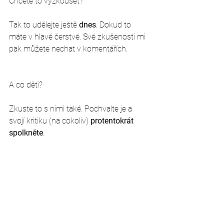
Chcete to vyzkoušet? 
Tak to udělejte ještě 
dnes
. Dokud to 
máte v hlavě čerstvé. Své zkušenosti mi 
pak můžete nechat v komentářích. 
A co děti? 
Zkuste to s nimi také. Pochvalte je a 
svojí kritiku (na cokoliv) 
protentokrát 
spolkněte
. 