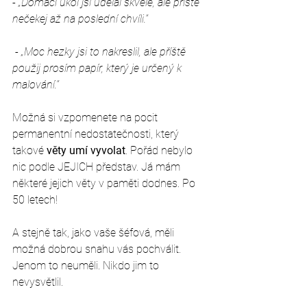
- 
„Domácí úkol jsi udělal skvěle, ale příště 
nečekej až na poslední chvíli.“
 - 
„Moc hezky jsi to nakreslil, ale příště 
použij prosím papír, který je určený k 
malování.“
Možná si vzpomenete na pocit 
permanentní nedostatečnosti, který 
takové 
věty umí vyvolat
. Pořád nebylo 
nic podle JEJICH představ. Já mám 
některé jejich věty v paměti dodnes. Po 
50 letech!
A stejně tak, jako vaše šéfová, měli 
možná dobrou snahu vás pochválit. 
Jenom to neuměli. Nikdo jim to 
nevysvětlil. 