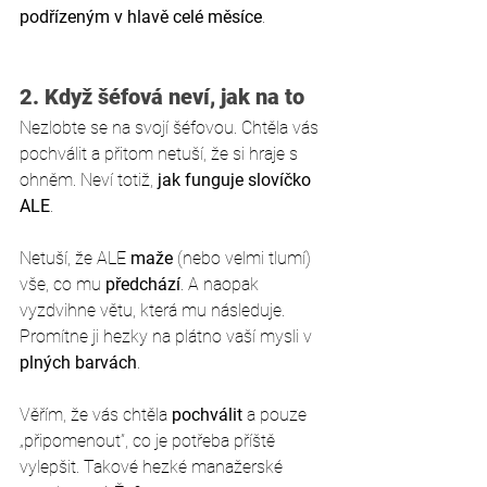
podřízeným v hlavě celé měsíce
. 
2. Když šéfová neví, jak na to 
Nezlobte se na svojí šéfovou. Chtěla vás 
pochválit a přitom netuší, že si hraje s 
ohněm. Neví totiž, 
jak funguje slovíčko 
ALE
. 
Netuší, že ALE 
maže
 (nebo velmi tlumí) 
vše, co mu 
předchází
. A naopak 
vyzdvihne větu, která mu následuje. 
Promítne ji hezky na plátno vaší mysli v 
plných barvách
. 
Věřím, že vás chtěla 
pochválit
 a pouze 
„připomenout”, co je potřeba příště 
vylepšit. Takové hezké manažerské 