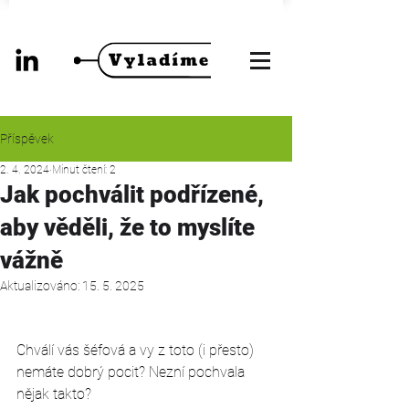
Příspěvek
2. 4. 2024
Minut čtení: 2
Jak pochválit podřízené,
aby věděli, že to myslíte
vážně
Aktualizováno:
15. 5. 2025
Chválí vás šéfová a vy z toto (i přesto) 
nemáte dobrý pocit? Nezní pochvala 
nějak takto? 