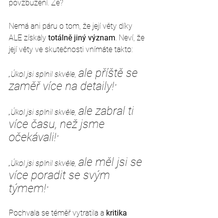
povzbuzení. Že?
Nemá ani páru o tom, že její věty díky 
ALE získaly 
totálně jiný význam
. Neví, že 
její věty ve skutečnosti vnímáte takto:
ale příště se 
„
Úkol jsi splnil skvěle
, 
zaměř více na detaily!
”
ale zabral ti 
„
Úkol jsi splnil skvěle
, 
více času, než jsme 
očekávali!
”
ale měl jsi se 
„
Úkol jsi splnil skvěle
, 
více poradit se svým 
týmem!
”
Pochvala se téměř vytratila a 
kritika 