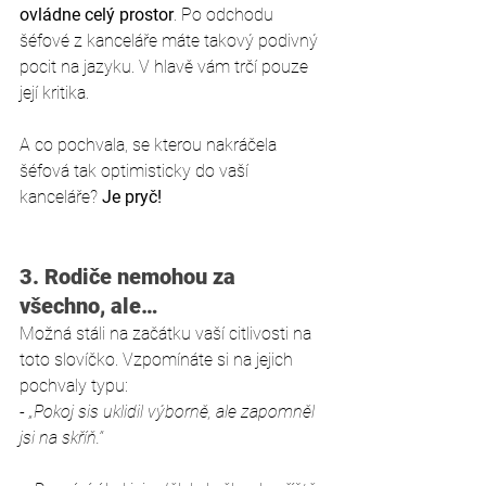
ovládne celý prostor
. Po odchodu 
šéfové z kanceláře máte takový podivný 
pocit na jazyku. V hlavě vám trčí pouze 
její kritika. 
A co pochvala, se kterou nakráčela 
šéfová tak optimisticky do vaší 
kanceláře? 
Je pryč!
3. Rodiče nemohou za 
všechno, ale…
Možná stáli na začátku vaší citlivosti na 
toto slovíčko. Vzpomínáte si na jejich 
pochvaly typu:  
- 
„Pokoj sis uklidil výborně, ale zapomněl 
jsi na skříň.“