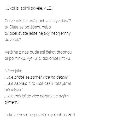
 „Úkol jsi splnil skvěle, ALE…”
Co ve vás taková pochvala vyvolává? 
a/ Cítíte se potěšení, nebo
b/ očekáváte ještě nějaký nepříjemný 
dovětek? 
Většina z nás bude asi čekat drobnou 
připomínku, výtku, či dokonce kritiku.
Něco jako:
„…ale příště se zaměř více na detaily.“
„…ale zabralo ti to více času, než jsme 
očekávali.“
„…ale měl jsi se více poradit se svým 
týmem.“
Takové nevinné poznámky mohou 
znít 