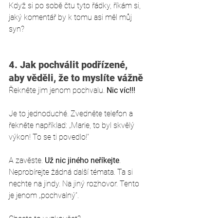
Když si po sobě čtu tyto řádky, říkám si, 
jaký komentář by k tomu asi měl můj 
syn?  
4. Jak pochválit podřízené, 
aby věděli, že to myslíte vážně
Řekněte jim jenom pochvalu. 
Nic víc!!!
Je to jednoduché. Zvedněte telefon a 
řekněte například: „Marie, to byl skvělý 
výkon! To se ti povedlo!”
A zavěste. 
Už nic jiného neříkejte
. 
Neprobírejte žádná další témata. Ta si 
nechte na jindy. Na jiný rozhovor. Tento 
je jenom „pochvalný”. 